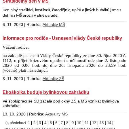
Strašidelný den v MŠ
Den plný strašidel, kostlivců, čarodějnic, upírů a jiných bubáků jsme s
dětmi z MŠ prožili v plné parádě.
6. 11. 2020 | Rubrika:
Aktuality MŠ
Informace pro rodiče - Usnesení vlády České republiky
Vážení rodiče,
na základě usnesení Vlády České republiky ze dne 30. října 2020 č.
1112, o přijetí krizového opatření s účinností ode dne 2. listopadu
2020 od 0:00 hod. do dne 20. listopadu 2020 do 23:59 hod.
(včetně) platí následující:
3. 11. 2020 | Rubrika:
Aktuality ZŠ
Ekoškolka buduje bylinkovou zahrádku
Ve spolupráci se ŠD začala pod okny ZŠ a MŠ vznikat bylinková
zahrádka.
13. 10. 2020 | Rubrika:
Aktuality MŠ
předchozí
1
|
2
|
3
|
4
|
5
|
6
|
7
|
8
|
9
|
10
|
11
|
12
|
13
|
14
|