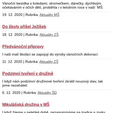
Vánoční besídka s koledami, stromečkem, dárečky, dychtivým
očekáváním v očích dětí, proběhla i v letošním roce v naší MŠ.
19. 12. 2020 | Rubrika:
Aktuality MŠ
Do školy přišel Ježíšek
18. 12. 2020 | Rubrika:
Aktuality ZŠ
Předvánoční přípravy
I naši malí školáci se zapojují do výroby vánočních dekorací.
11. 12. 2020 | Rubrika:
Aktuality ZŠ
Podzimní tvoření v družině
I když nám podzimní družinové tvoření zkrátil nouzový stav, tak
jsme nezaháleli.
6. 12. 2020 | Rubrika:
Aktuality ŠD
Mikulášská družina v MŠ
I když žijeme v nelehké době, nezapomínáme na tradice a zvyky,