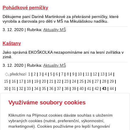
Pohádkové perníčky
Děkujeme paní Darině Martinkové za překrásné perníčky, které
vyrobila a darovala pro děti v MŠ na Mikulášskou nadílku.
3. 12. 2020 | Rubrika:
Aktuality MŠ
Kaštany
Jako správná EKOŠKOLKA nezapomínáme ani na lesní zvířátka v
zimě.
3. 12. 2020 | Rubrika:
Aktuality MŠ
předchozí
1
|
2
|
3
|
4
|
5
|
6
|
7
|
8
|
9
|
10
|
11
|
12
|
13
|
14
|
15
|
16
|
17
|
18
|
19
|
20
|
21
|
22
|
23
|
24
|
25
|
26
|
27
|
28
|
29
|
30
|
31
|
32
|
33
|
34
|
35
|
36
|
37
|
38
|
39
|
40
|
41
|
42
|
43
|
44
|
45
|
46
|
47
|
48
|
49
|
50
|
51
|
52
|
53
|
54
|
55
|
56
|
57
|
58
|
59
|
Využíváme soubory cookies
60
|
61
|
62
|
63
|
64
|
65
|
66
|
67
|
68
|
69
|
70
|
71
|
72
|
73
|
74
|
75
|
76
|
77
následující
Kliknutím na Přijmout cookies dáváte souhlas s uložením
Copyright © 2026 Základní škola, Korytná, okres Uherské Hradiště, příspěvková
vybraných cookies (nutné, preferenční, výkonnostní,
marketingové). Cookies používáme pro lepší fungování
organizace