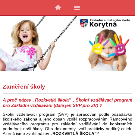
Zaměření školy
A proč název
„Rozkvetlá škola“
, Školní vzdělávací program
pro Základní vzdělávání (dále jen ŠVP pro ZV) ?
Školní vzdělávací program (ŠVP) je zpracován podle požadavku
školského zákona a jeho obsah vznikl rozpracováním Rámcového
vzdělávacího programu pro základní vzdělávání do konkrétních
podmínek naší školy. Oba dokumenty tvoří prakticky nedílný celek.
A proč jsme zvolili název
„ROZKVETLÁ ŠKOLA“
?