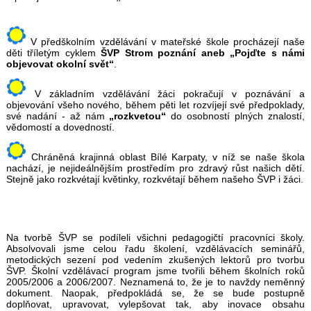
V předškolním vzdělávání v mateřské škole procházejí naše
děti tříletým cyklem
ŠVP Strom poznání aneb „Pojďte s námi
objevovat okolní svět“
.
V základním vzdělávání žáci pokračují v poznávání a
objevování všeho nového, během pěti let rozvíjejí své předpoklady,
své nadání - až nám
„rozkvetou“
do osobností plných znalostí,
vědomostí a dovedností.
Chráněná krajinná oblast Bílé Karpaty, v níž se naše škola
nachází, je nejideálnějším prostředím pro zdravý růst našich dětí.
Stejně jako rozkvétají květinky, rozkvétají během našeho ŠVP i žáci.
Na tvorbě ŠVP se podíleli všichni pedagogičtí pracovníci školy.
Absolvovali jsme celou řadu školení, vzdělávacích seminářů,
metodických sezení pod vedením zkušených lektorů pro tvorbu
ŠVP. Školní vzdělávací program jsme tvořili během školních roků
2005/2006 a 2006/2007. Neznamená to, že je to navždy neměnný
dokument. Naopak, předpokládá se, že se bude postupně
doplňovat, upravovat, vylepšovat tak, aby inovace obsahu