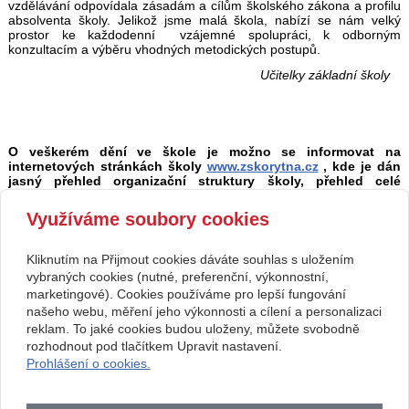
vzdělávání odpovídala zásadám a cílům školského zákona a profilu
absolventa školy. Jelikož jsme malá škola, nabízí se nám velký
prostor ke každodenní vzájemné spolupráci, k odborným
konzultacím a výběru vhodných metodických postupů.
Učitelky základní školy
O veškerém dění ve škole je možno se informovat na
internetových stránkách školy
www.zskorytna.cz
, kde je dán
jasný přehled organizační struktury školy, přehled celé
výchovně vzdělávací činnosti školy a velmi bohatá
fotodokumentace.
Využíváme soubory cookies
Kliknutím na Přijmout cookies dáváte souhlas s uložením
Copyright © 2026 Základní škola, Korytná, okres Uherské Hradiště, příspěvková
vybraných cookies (nutné, preferenční, výkonnostní,
marketingové). Cookies používáme pro lepší fungování
organizace
našeho webu, měření jeho výkonnosti a cílení a personalizaci
reklam. To jaké cookies budou uloženy, můžete svobodně
webové stránky
s AI,
doména
a
webhosting
u jediného 5★
rozhodnout pod tlačítkem Upravit nastavení.
Prohlášení o cookies.
registrátora v ČR
Mapa webu
|
Zobrazit klasickou verzi