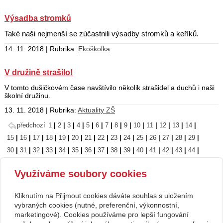
Výsadba stromků
Také naši nejmenší se zúčastnili výsadby stromků a keříků.
14. 11. 2018 | Rubrika:
Ekoškolka
V družině strašilo!
V tomto dušičkovém čase navštívilo několik strašidel a duchů i naši
školní družinu.
13. 11. 2018 | Rubrika:
Aktuality ZŠ
předchozí
1
|
2
|
3
|
4
|
5
|
6
|
7
|
8
|
9
|
10
|
11
|
12
|
13
|
14
|
15
|
16
|
17
|
18
|
19
|
20
|
21
|
22
|
23
|
24
|
25
|
26
|
27
|
28
|
29
|
30
|
31
|
32
|
33
|
34
|
35
|
36
|
37
|
38
|
39
|
40
|
41
|
42
|
43
|
44
|
45
|
46
|
47
|
48
|
49
|
50
|
51
|
52
|
53
|
54
|
55
|
56
|
57
|
58
|
59
|
Využíváme soubory cookies
60
|
61
|
62
|
63
|
64
|
65
|
66
|
67
|
68
|
69
|
70
|
71
|
72
|
73
|
74
|
75
|
76
|
77
následující
Kliknutím na Přijmout cookies dáváte souhlas s uložením
Copyright © 2026 Základní škola, Korytná, okres Uherské Hradiště, příspěvková
vybraných cookies (nutné, preferenční, výkonnostní,
marketingové). Cookies používáme pro lepší fungování
organizace