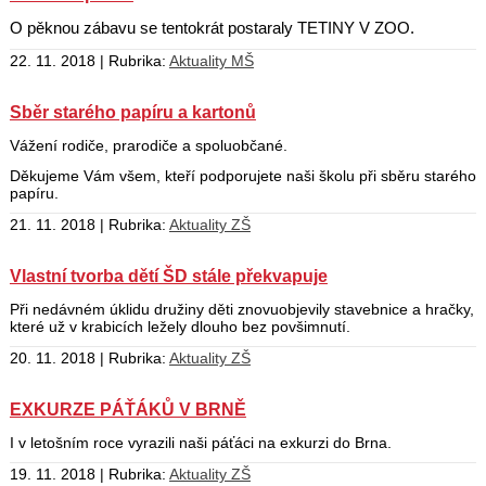
O pěknou zábavu se tentokrát postaraly TETINY V ZOO.
22. 11. 2018 | Rubrika:
Aktuality MŠ
Sběr starého papíru a kartonů
Vážení rodiče, prarodiče a spoluobčané.
Děkujeme Vám všem, kteří podporujete naši školu při sběru starého
papíru.
21. 11. 2018 | Rubrika:
Aktuality ZŠ
Vlastní tvorba dětí ŠD stále překvapuje
Při nedávném úklidu družiny děti znovuobjevily stavebnice a hračky,
které už v krabicích ležely dlouho bez povšimnutí.
20. 11. 2018 | Rubrika:
Aktuality ZŠ
EXKURZE PÁŤÁKŮ V BRNĚ
I v letošním roce vyrazili naši páťáci na exkurzi do Brna.
19. 11. 2018 | Rubrika:
Aktuality ZŠ