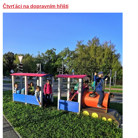
Čtvrťáci na dopravním hřišti