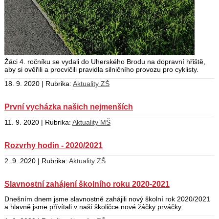
Žáci 4. ročníku se vydali do Uherského Brodu na dopravní hřiště,
aby si ověřili a procvičili pravidla silničního provozu pro cyklisty.
18. 9. 2020 | Rubrika:
Aktuality ZŠ
První vycházka našich nejmenších
11. 9. 2020 | Rubrika:
Aktuality MŠ
Rozvrhy hodin - 2020/2021
2. 9. 2020 | Rubrika:
Aktuality ZŠ
Slavnostní zahájení školního roku 2020-2021
Dnešním dnem jsme slavnostně zahájili nový školní rok 2020/2021
a hlavně jsme přívítali v naší školičce nové žáčky prváčky.