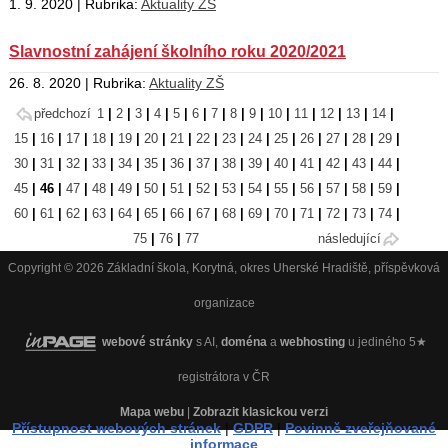
1. 9. 2020 | Rubrika:
Aktuality ZŠ
Slavnostní zahájení školního roku 2020/2021
26. 8. 2020 | Rubrika:
Aktuality ZŠ
předchozí
1
|
2
|
3
|
4
|
5
|
6
|
7
|
8
|
9
|
10
|
11
|
12
|
13
|
14
|
15
|
16
|
17
|
18
|
19
|
20
|
21
|
22
|
23
|
24
|
25
|
26
|
27
|
28
|
29
|
30
|
31
|
32
|
33
|
34
|
35
|
36
|
37
|
38
|
39
|
40
|
41
|
42
|
43
|
44
|
45
|
46
|
47
|
48
|
49
|
50
|
51
|
52
|
53
|
54
|
55
|
56
|
57
|
58
|
59
|
60
|
61
|
62
|
63
|
64
|
65
|
66
|
67
|
68
|
69
|
70
|
71
|
72
|
73
|
74
|
75
|
76
|
77
následující
Copyright © 2026 Základní škola, Korytná, okres Uherské Hradiště, příspěvková
organizace
webové stránky
s AI,
doména
a
webhosting
u jediného 5★
registrátora v ČR
Mapa webu
|
Zobrazit klasickou verzi
Přístupnost webových stránek
|
GDPR
|
Povinně zveřejňované
informace