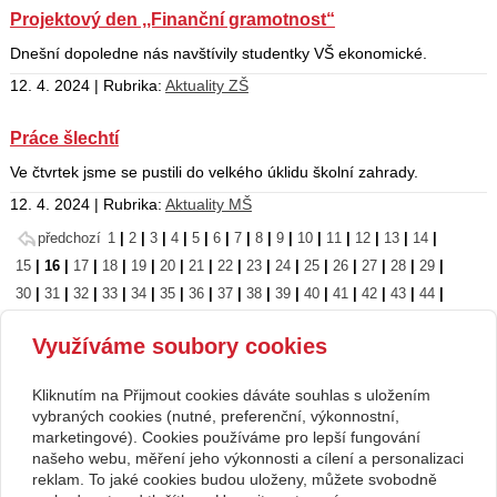
Projektový den ,,Finanční gramotnost“
Dnešní dopoledne nás navštívily studentky VŠ ekonomické.
12. 4. 2024 | Rubrika:
Aktuality ZŠ
Práce šlechtí
Ve čtvrtek jsme se pustili do velkého úklidu školní zahrady.
12. 4. 2024 | Rubrika:
Aktuality MŠ
předchozí
1
|
2
|
3
|
4
|
5
|
6
|
7
|
8
|
9
|
10
|
11
|
12
|
13
|
14
|
15
|
16
|
17
|
18
|
19
|
20
|
21
|
22
|
23
|
24
|
25
|
26
|
27
|
28
|
29
|
30
|
31
|
32
|
33
|
34
|
35
|
36
|
37
|
38
|
39
|
40
|
41
|
42
|
43
|
44
|
45
|
46
|
47
|
48
|
49
|
50
|
51
|
52
|
53
|
54
|
55
|
56
|
57
|
58
|
59
|
Využíváme soubory cookies
60
|
61
|
62
|
63
|
64
|
65
|
66
|
67
|
68
|
69
|
70
|
71
|
72
|
73
|
74
|
75
|
76
|
77
následující
Kliknutím na Přijmout cookies dáváte souhlas s uložením
Copyright © 2026 Základní škola, Korytná, okres Uherské Hradiště, příspěvková
vybraných cookies (nutné, preferenční, výkonnostní,
marketingové). Cookies používáme pro lepší fungování
organizace
našeho webu, měření jeho výkonnosti a cílení a personalizaci
reklam. To jaké cookies budou uloženy, můžete svobodně
webové stránky
s AI,
doména
a
webhosting
u jediného 5★