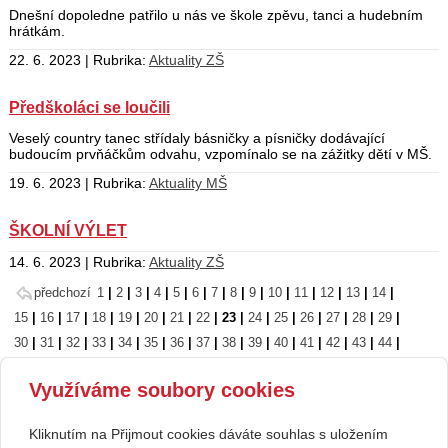
Dnešní dopoledne patřilo u nás ve škole zpěvu, tanci a hudebním
hrátkám.
22. 6. 2023 | Rubrika:
Aktuality ZŠ
Předškoláci se loučili
Veselý country tanec střídaly básničky a písničky dodávající
budoucím prvňáčkům odvahu, vzpomínalo se na zážitky dětí v MŠ.
19. 6. 2023 | Rubrika:
Aktuality MŠ
ŠKOLNÍ VÝLET
14. 6. 2023 | Rubrika:
Aktuality ZŠ
předchozí
1
|
2
|
3
|
4
|
5
|
6
|
7
|
8
|
9
|
10
|
11
|
12
|
13
|
14
|
15
|
16
|
17
|
18
|
19
|
20
|
21
|
22
|
23
|
24
|
25
|
26
|
27
|
28
|
29
|
30
|
31
|
32
|
33
|
34
|
35
|
36
|
37
|
38
|
39
|
40
|
41
|
42
|
43
|
44
|
45
|
46
|
47
|
48
|
49
|
50
|
51
|
52
|
53
|
54
|
55
|
56
|
57
|
58
|
59
|
Využíváme soubory cookies
60
|
61
|
62
|
63
|
64
|
65
|
66
|
67
|
68
|
69
|
70
|
71
|
72
|
73
|
74
|
75
|
76
|
77
následující
Kliknutím na Přijmout cookies dáváte souhlas s uložením
Copyright © 2026 Základní škola, Korytná, okres Uherské Hradiště, příspěvková