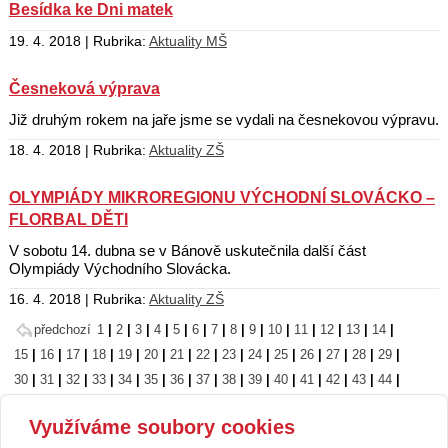
Besídka ke Dni matek
19. 4. 2018 | Rubrika:
Aktuality MŠ
Česneková výprava
Již druhým rokem na jaře jsme se vydali na česnekovou výpravu.
18. 4. 2018 | Rubrika:
Aktuality ZŠ
OLYMPIÁDY MIKROREGIONU VÝCHODNÍ SLOVÁCKO –
FLORBAL DĚTI
V sobotu 14. dubna se v Bánově uskutečnila další část
Olympiády Východního Slovácka.
16. 4. 2018 | Rubrika:
Aktuality ZŠ
předchozí
1
|
2
|
3
|
4
|
5
|
6
|
7
|
8
|
9
|
10
|
11
|
12
|
13
|
14
|
15
|
16
|
17
|
18
|
19
|
20
|
21
|
22
|
23
|
24
|
25
|
26
|
27
|
28
|
29
|
30
|
31
|
32
|
33
|
34
|
35
|
36
|
37
|
38
|
39
|
40
|
41
|
42
|
43
|
44
|
45
|
46
|
47
|
48
|
49
|
50
|
51
|
52
|
53
|
54
|
55
|
56
|
57
|
58
|
59
|
Využíváme soubory cookies
60
|
61
|
62
|
63
|
64
|
65
|
66
|
67
|
68
|
69
|
70
|
71
|
72
|
73
|
74
|