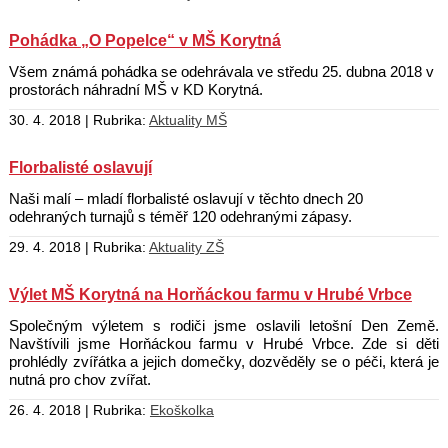
Pohádka „O Popelce“ v MŠ Korytná
Všem známá pohádka se odehrávala ve středu 25. dubna 2018 v
prostorách náhradní MŠ v KD Korytná.
30. 4. 2018 | Rubrika:
Aktuality MŠ
Florbalisté oslavují
Naši malí – mladí florbalisté oslavují v těchto dnech 20
odehraných turnajů s téměř 120 odehranými zápasy.
29. 4. 2018 | Rubrika:
Aktuality ZŠ
Výlet MŠ Korytná na Horňáckou farmu v Hrubé Vrbce
Společným výletem s rodiči jsme oslavili letošní Den Země.
Navštívili jsme Horňáckou farmu v Hrubé Vrbce. Zde si děti
prohlédly zvířátka a jejich domečky, dozvěděly se o péči, která je
nutná pro chov zvířat.
26. 4. 2018 | Rubrika:
Ekoškolka