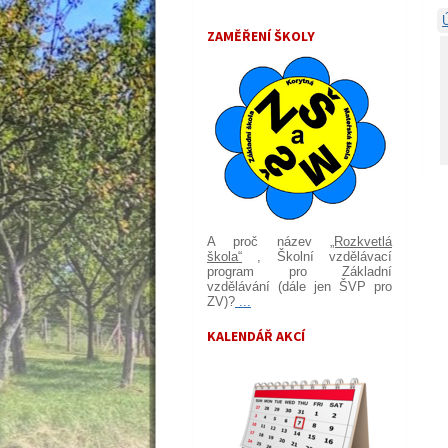
ZAMĚŘENÍ ŠKOLY
A proč název
„Rozkvetlá
škola“
, Školní vzdělávací
program pro Základní
vzdělávání (dále jen ŠVP pro
ZV)?
...
KALENDÁŘ AKCÍ