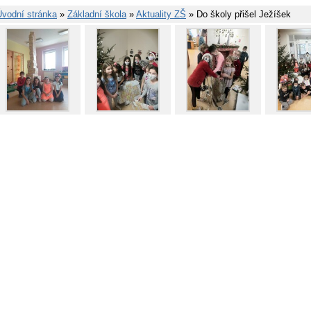
Úvodní stránka
»
Základní škola
»
Aktuality ZŠ
» Do školy přišel Ježíšek