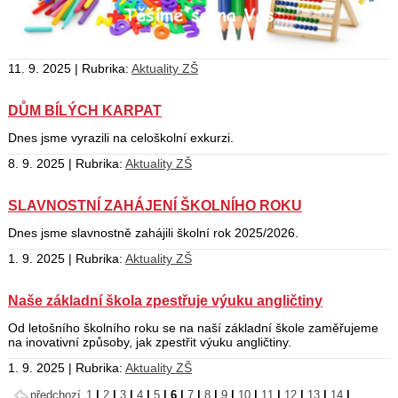
11. 9. 2025 | Rubrika:
Aktuality ZŠ
DŮM BÍLÝCH KARPAT
Dnes jsme vyrazili na celoškolní exkurzi.
8. 9. 2025 | Rubrika:
Aktuality ZŠ
SLAVNOSTNÍ ZAHÁJENÍ ŠKOLNÍHO ROKU
Dnes jsme slavnostně zahájili školní rok 2025/2026.
1. 9. 2025 | Rubrika:
Aktuality ZŠ
Naše základní škola zpestřuje výuku angličtiny
Od letošního školního roku se na naší základní škole zaměřujeme
na inovativní způsoby, jak zpestřit výuku angličtiny.
1. 9. 2025 | Rubrika:
Aktuality ZŠ
předchozí
1
|
2
|
3
|
4
|
5
|
6
|
7
|
8
|
9
|
10
|
11
|
12
|
13
|
14
|