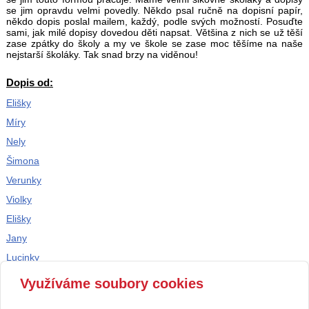
se jim opravdu velmi povedly. Někdo psal ručně na dopisní papír,
někdo dopis poslal mailem, každý, podle svých možností. Posuďte
sami, jak milé dopisy dovedou děti napsat. Většina z nich se už těší
zase zpátky do školy a my ve škole se zase moc těšíme na naše
nejstarší školáky. Tak snad brzy na viděnou!
Dopis od:
Elišky
Míry
Nely
Šimona
Verunky
Violky
Elišky
Jany
Lucinky
Petra
Využíváme soubory cookies