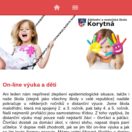
On-line výuka a děti
Ani leden nám nepřinesl zlepšení epidemiologické situace, takže i
naše škola (stejně jako všechny školy v celé republice) nadále
pokračuje u některých ročníků v distanční výuce. Jsme škola
malotřídní, která má spojený 2. a 3. ročník, pak taky 4. a 5. ročník.
Naši nejmenší prvňáčci jsou samostatnou třídou. Z toho vyplývá, že
distanční výuku mají pouze naši nejstarší žáci – čtvrťáci a páťáci.
Čtvrťáci dostali za domácí úkol, v rámci slohu, napsat dopis paní
učitelce. V dopise měli zhodnotit, jak se jim líbí on-line výuka a jak
se jim touto formou pracuje. Máme velmi šikovné školáky a dopisy