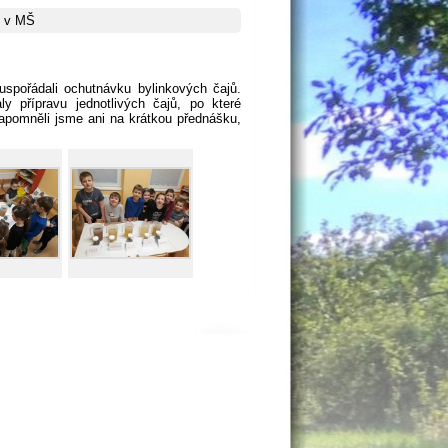
ů v MŠ
uspořádali ochutnávku bylinkových čajů.
y přípravu jednotlivých čajů, po které
apomněli jsme ani na krátkou přednášku,