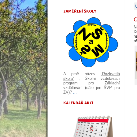
ZAMĚŘENÍ ŠKOLY
O
N
D
n
p
A proč název
„Rozkvetlá
škola“
, Školní vzdělávací
program pro Základní
vzdělávání (dále jen ŠVP pro
ZV)?
...
KALENDÁŘ AKCÍ