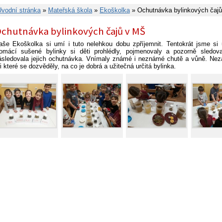
Úvodní stránka
»
Mateřská škola
»
Ekoškolka
» Ochutnávka bylinkových čaj
chutnávka bylinkových čajů v MŠ
aše Ekoškolka si umí i tuto nelehkou dobu zpříjemnit. Tentokrát jsme si 
omácí sušené bylinky si děti prohlédly, pojmenovaly a pozorně sledoval
ásledovala jejich ochutnávka. Vnímaly známé i neznámé chutě a vůně. Nez
ři které se dozvěděly, na co je dobrá a užitečná určitá bylinka.