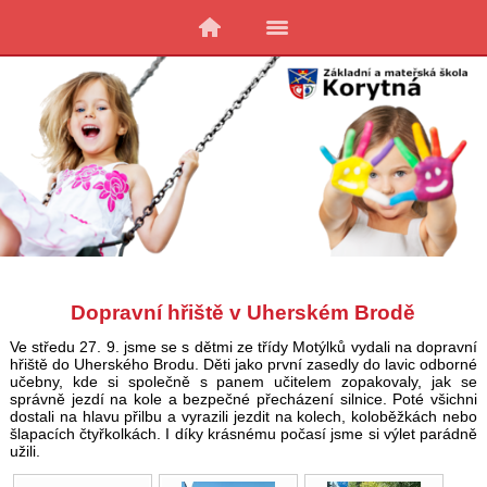
Dopravní hřiště v Uherském Brodě
Ve středu 27. 9. jsme se s dětmi ze třídy Motýlků vydali na dopravní
hřiště do Uherského Brodu. Děti jako první zasedly do lavic odborné
učebny, kde si společně s panem učitelem zopakovaly, jak se
správně jezdí na kole a bezpečné přecházení silnice. Poté všichni
dostali na hlavu přilbu a vyrazili jezdit na kolech, koloběžkách nebo
šlapacích čtyřkolkách. I díky krásnému počasí jsme si výlet parádně
užili.