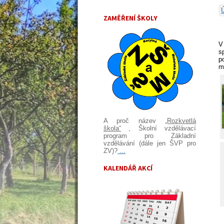
ZAMĚŘENÍ ŠKOLY
V
s
p
m
A proč název
„Rozkvetlá
škola“
, Školní vzdělávací
program pro Základní
vzdělávání (dále jen ŠVP pro
ZV)?
...
KALENDÁŘ AKCÍ