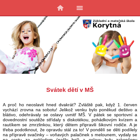
Svátek dětí v MŠ
A proč ho neoslavit hned dvakrát? Zvláště pak, když 1. červen
vychází zrovna na sobotu! Jelikož venku bylo poněkud deštivo a
blátivo, odehrávaly se oslavy uvnitř MŠ. V pátek se sportovní a
dovednostní soutěže střídaly s diskotékou, pohádkovým kvízem a
rautíkem se zmrzlinkou, který dětem připravili šikovní rodiče. A je
třeba podotknout, že opravdu stál za to! V pondělí se děti podílely
na přípravě svačinky – voňavých palačinek s melounem, vydaly se
na cestu za pokladem (našly ho!) a oslavy byly zakončeny