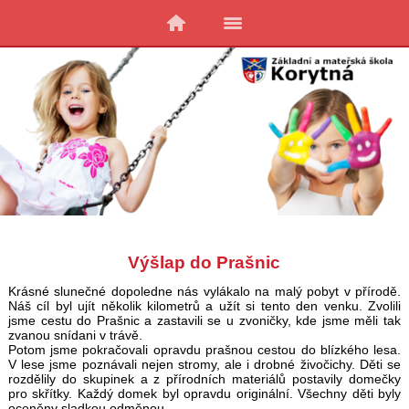
Výšlap do Prašnic
Krásné slunečné dopoledne nás vylákalo na malý pobyt v přírodě.
Náš cíl byl ujít několik kilometrů a užít si tento den venku. Zvolili
jsme cestu do Prašnic a zastavili se u zvoničky, kde jsme měli tak
zvanou snídani v trávě.
Potom jsme pokračovali opravdu prašnou cestou do blízkého lesa.
V lese jsme poznávali nejen stromy, ale i drobné živočichy. Děti se
rozdělily do skupinek a z přírodních materiálů postavily domečky
pro skřítky. Každý domek byl opravdu originální. Všechny děti byly
oceněny sladkou odměnou.