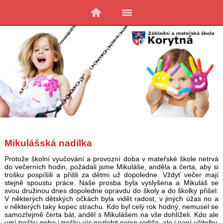
Mikulášská nadílka
Protože školní vyučování a provozní doba v mateřské škole netrvá
do večerních hodin, požádali jsme Mikuláše, anděla a čerta, aby si
trošku pospíšili a přišli za dětmi už dopoledne. Vždyť večer mají
stejně spoustu práce. Naše prosba byla vyslyšena a Mikuláš se
svou družinou dnes dopoledne opravdu do školy a do školky přišel.
V některých dětských očkách byla vidět radost, v jiných úžas no a
v některých taky kopec strachu. Kdo byl celý rok hodný, nemusel se
samozřejmě čerta bát, anděl s Mikulášem na vše dohlíželi. Kdo ale
umí trošku nebo i trošku víc pozlobit nejen rodiče, ale i paní učitelky,