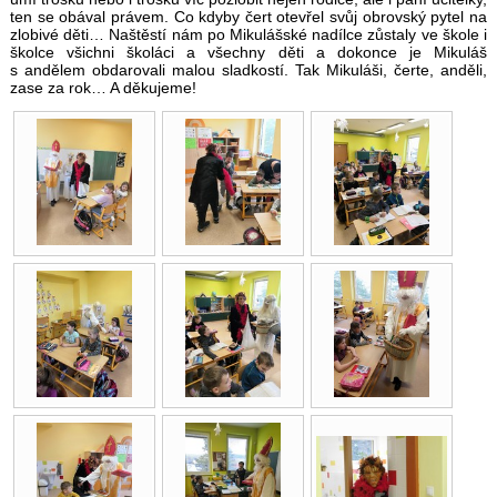
ten se obával právem. Co kdyby čert otevřel svůj obrovský pytel na
zlobivé děti… Naštěstí nám po Mikulášské nadílce zůstaly ve škole i
školce všichni školáci a všechny děti a dokonce je Mikuláš
s andělem obdarovali malou sladkostí. Tak Mikuláši, čerte, anděli,
zase za rok… A děkujeme!