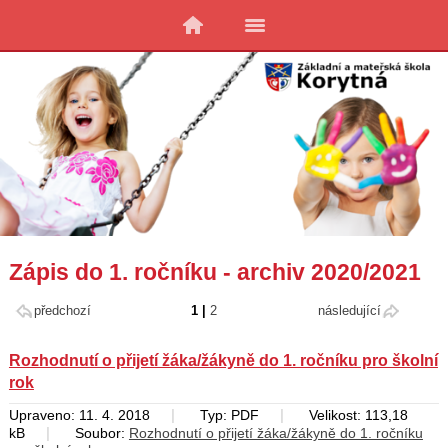
Zápis do 1. ročníku - archiv 2020/2021
předchozí
1
|
2
následující
Rozhodnutí o přijetí žáka/žákyně do 1. ročníku pro školní
rok
|
|
Upraveno: 11. 4. 2018
Typ: PDF
Velikost: 113,18
|
kB
Soubor:
Rozhodnutí o přijetí žáka/žákyně do 1. ročníku