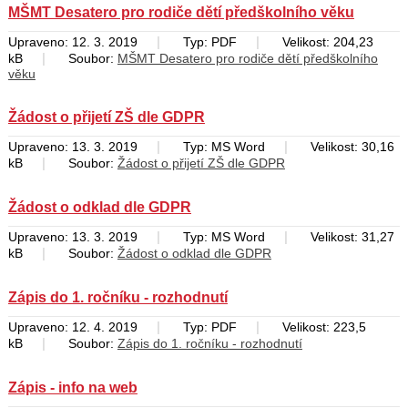
MŠMT Desatero pro rodiče dětí předškolního věku
|
|
Upraveno: 12. 3. 2019
Typ: PDF
Velikost: 204,23
|
kB
Soubor:
MŠMT Desatero pro rodiče dětí předškolního
věku
Žádost o přijetí ZŠ dle GDPR
|
|
Upraveno: 13. 3. 2019
Typ: MS Word
Velikost: 30,16
|
kB
Soubor:
Žádost o přijetí ZŠ dle GDPR
Žádost o odklad dle GDPR
|
|
Upraveno: 13. 3. 2019
Typ: MS Word
Velikost: 31,27
|
kB
Soubor:
Žádost o odklad dle GDPR
Zápis do 1. ročníku - rozhodnutí
|
|
Upraveno: 12. 4. 2019
Typ: PDF
Velikost: 223,5
|
kB
Soubor:
Zápis do 1. ročníku - rozhodnutí
Zápis - info na web