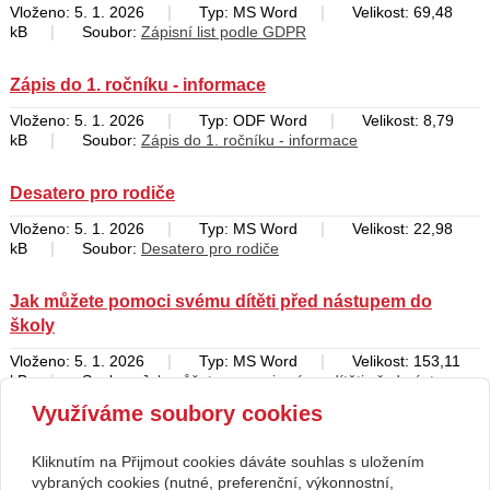
|
|
Vloženo: 5. 1. 2026
Typ: MS Word
Velikost: 69,48
|
kB
Soubor:
Zápisní list podle GDPR
Zápis do 1. ročníku - informace
|
|
Vloženo: 5. 1. 2026
Typ: ODF Word
Velikost: 8,79
|
kB
Soubor:
Zápis do 1. ročníku - informace
Desatero pro rodiče
|
|
Vloženo: 5. 1. 2026
Typ: MS Word
Velikost: 22,98
|
kB
Soubor:
Desatero pro rodiče
Jak můžete pomoci svému dítěti před nástupem do
školy
|
|
Vloženo: 5. 1. 2026
Typ: MS Word
Velikost: 153,11
|
kB
Soubor:
Jak můžete pomoci svému dítěti před nástupem
do školy
Využíváme soubory cookies
zpět
Kliknutím na Přijmout cookies dáváte souhlas s uložením
Copyright © 2026 Základní škola, Korytná, okres Uherské Hradiště, příspěvková
vybraných cookies (nutné, preferenční, výkonnostní,