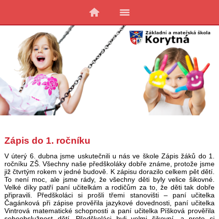
Zápis do 1. ročníku
V úterý 6. dubna jsme uskutečnili u nás ve škole Zápis žáků do 1.
ročníku ZŠ. Všechny naše předškoláky dobře známe, protože jsme
již čtvrtým rokem v jedné budově. K zápisu dorazilo celkem pět dětí.
To není moc, ale jsme rády, že všechny děti byly velice šikovné.
Velké díky patří paní učitelkám a rodičům za to, že děti tak dobře
připravili. Předškoláci si prošli třemi stanovišti – paní učitelka
Čagánková při zápise prověřila jazykové dovednosti, paní učitelka
Vintrová matematické schopnosti a paní učitelka Píšková prověřila
sebeobslužnost dětí. Předškoláci byli velmi šikovní, a proto si