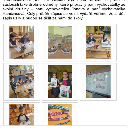
zasloužili také drobné odměny, které připravily paní vychovatelky ze
školní družiny – paní vychovatelka Jónová a paní vychovatelka
Haničincová. Celý průběh zápisu se velmi vydařil, věříme, že si děti
zápis užily a budou se těšit za námi do školy.