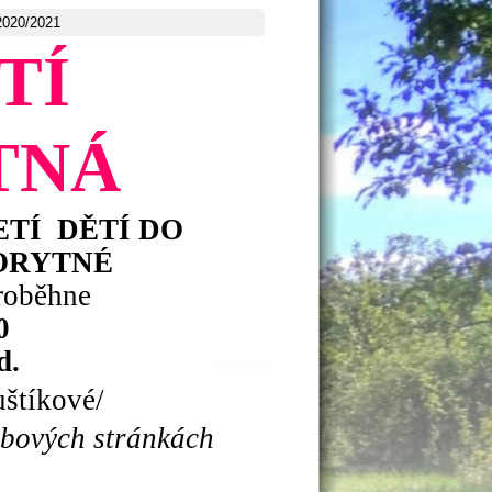
2020/2021
TÍ
TNÁ
ETÍ
DĚTÍ DO
ORYTNÉ
roběhne
0
d.
štíkové/
ebových stránkách