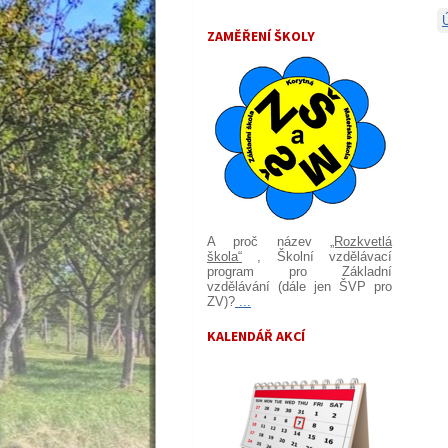
ZAMĚŘENÍ ŠKOLY
A proč název
„Rozkvetlá
škola“
, Školní vzdělávací
program pro Základní
vzdělávání (dále jen ŠVP pro
ZV)?
...
KALENDÁŘ AKCÍ