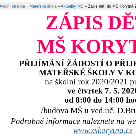
Úvodní stránka
»
Mateřská škola
»
Aktuality MŠ
» Zápis dětí do MŠ Korytná 
ZÁPIS DĚ
MŠ KORY
PŘIJÍMÁNÍ ŽÁDOSTÍ O PŘIJ
MATEŘSKÉ
ŠKOLY V
K
na školní rok 2020/2021 p
ve čtvrtek 7. 5. 202
od 8:00 do 14:00 ho
/budova MŠ u ved.uč. D.Bru
Podrobné informace naleznete na w
www.zskorytna.cz