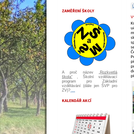
ZAMĚŘENÍ ŠKOLY
V
K
u
m
s
s
s
Č
P
p
p
d
A proč název
„Rozkvetlá
p
škola“
, Školní vzdělávací
program pro Základní
vzdělávání (dále jen ŠVP pro
ZV)?
...
KALENDÁŘ AKCÍ