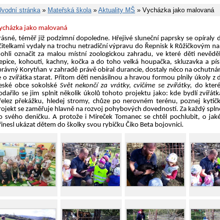
Úvodní stránka
»
Mateřská škola
»
Aktuality MŠ
» Vycházka jako malovaná
ycházka jako malovaná
rásné, téměř již podzimní dopoledne. Hřejivé sluneční paprsky se opíraly 
čitelkami vydaly na trochu netradiční výpravu do Řepnisk k Růžičkovým n
ohli označit za malou místní zoologickou zahradu, ve které děti nevěděly,
lepice, kohouti, kachny, kočka a do toho velká houpačka, skluzavka a pí
právný Korytňan v zahradě právě obíral durancie, dostaly něco na ochutnán
e o zvířátka starat. Přitom děti nenásilnou a hravou formou plnily úkoly
eské obce sokolské
Svět nekončí za vrátky, cvičíme se zvířátky,
do kter
odařilo se jim splnit několik úkolů tohoto projektu jako: kde bydlí zvířát
řelez překážku, hledej stromy, chůze po nerovném terénu, poznej kytičk
rojekt se zaměřuje hlavně na rozvoj pohybových dovedností. Za každý splně
o svého deničku. A protože i Mireček Tomanec se chtěl pochlubit, o jak
řinesl ukázat dětem do školky svou rybičku Čiko Beta bojovnici.