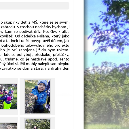
do skupinky dětí z MŠ, které se se svými
a zahradu. S trochou nadsázky bychom ji
 kam se podívat dřív. Kozičky, králíci,
skoviště! Od dědečka Milana, který jako
í a tatínek Luděk povyprávěl dětem, jak
 z dlouhodobého tělovýchovného projektu
ého je MŠ zapojena již druhým rokem.
ka, kde se pohybují, přeskakuj překážky,
u, třídíme, co je nezdravé apod. Tento
ný úkol si děti mohly nalepit samolepku
é zvířátko se doma stará, na druhý den