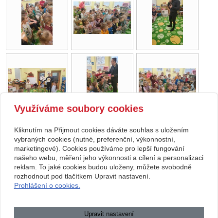
Využíváme soubory cookies
Kliknutím na Přijmout cookies dáváte souhlas s uložením
Copyright © 2026 Základní škola, Korytná, okres Uherské Hradiště, příspěvková
vybraných cookies (nutné, preferenční, výkonnostní,
marketingové). Cookies používáme pro lepší fungování
organizace
našeho webu, měření jeho výkonnosti a cílení a personalizaci
reklam. To jaké cookies budou uloženy, můžete svobodně
webové stránky
s AI,
doména
a
webhosting
u jediného 5★
rozhodnout pod tlačítkem Upravit nastavení.
Prohlášení o cookies.
registrátora v ČR
Mapa webu
|
Zobrazit klasickou verzi
Upravit nastavení
Přístupnost webových stránek
|
GDPR
|
Povinně zveřejňované