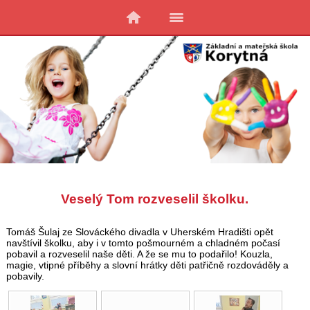
Veselý Tom rozveselil školku.
Tomáš Šulaj ze Slováckého divadla v Uherském Hradišti opět
navštívil školku, aby i v tomto pošmourném a chladném počasí
pobavil a rozveselil naše děti. A že se mu to podařilo! Kouzla,
magie, vtipné příběhy a slovní hrátky děti patřičně rozdováděly a
pobavily.