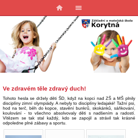
Ve zdravém těle zdravý duch!
Tohoto hesla se držely děti ŠD, když na kopci nad ZŠ a MŠ plnily
disciplíny zimní olympiády. A nebyly to disciplíny ledajaké! Tažní psi,
hod na terč, běh do kopce, stavění bunkrů, skokánků, sáňkování,
koulování - to všechno absolvovaly děti s nadšením a radostí.
Vítězem se tak stal každý, kdo se zapojil a strávil tak krásné
odpoledne plné zábavy a sportu.