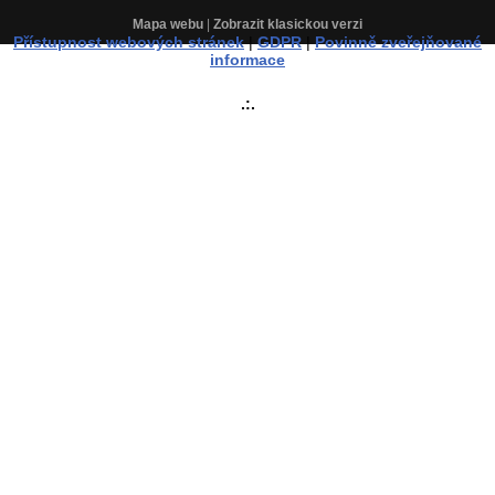
Mapa webu
|
Zobrazit klasickou verzi
Přístupnost webových stránek
|
GDPR
|
Povinně zveřejňované
informace
.:.