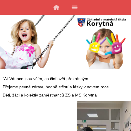
"Ať Vánoce jsou vším, co činí svět překrásným.
Přejeme pevné zdraví, hodně štěstí a lásky v novém roce.
Děti, žáci a kolektiv zaměstnanců ZŠ a MŠ Korytná"