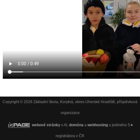
Copyright © 2026 Základní škola, Korytná, okres Uherské Hradiště, příspěvková
organizace
webové stránky
s AI,
doména
a
webhosting
u jediného 5★
registrátora v ČR