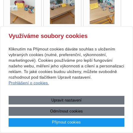
Využíváme soubory cookies
Copyright © 2026 Základní škola, Korytná, okres Uherské Hradiště, příspěvková
Kliknutím na Přijmout cookies dáváte souhlas s uložením
organizace
vybraných cookies (nutné, preferenční, výkonnostní,
marketingové). Cookies používáme pro lepší fungování
webové stránky
s AI,
doména
a
webhosting
u jediného 5★
našeho webu, měření jeho výkonnosti a cílení a personalizaci
reklam. To jaké cookies budou uloženy, můžete svobodně
registrátora v ČR
rozhodnout pod tlačítkem Upravit nastavení.
Mapa webu
|
Zobrazit klasickou verzi
Prohlášení o cookies.
Přístupnost webových stránek
|
GDPR
|
Povinně zveřejňované
informace
Upravit nastavení
.:.
Odmítnout cookies
Přijmout cookies