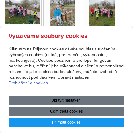
Využíváme soubory cookies
Copyright © 2026 Základní škola, Korytná, okres Uherské Hradiště, příspěvková
Kliknutím na Přijmout cookies dáváte souhlas s uložením
organizace
vybraných cookies (nutné, preferenční, výkonnostní,
marketingové). Cookies používáme pro lepší fungování
webové stránky
s AI,
doména
a
webhosting
u jediného 5★
našeho webu, měření jeho výkonnosti a cílení a personalizaci
reklam. To jaké cookies budou uloženy, můžete svobodně
registrátora v ČR
rozhodnout pod tlačítkem Upravit nastavení.
Prohlášení o cookies.
Mapa webu
|
Zobrazit klasickou verzi
Přístupnost webových stránek
|
GDPR
|
Povinně zveřejňované
informace
Upravit nastavení
.:.
Odmítnout cookies
Přijmout cookies