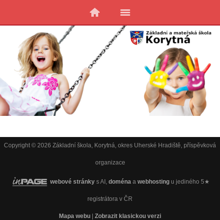
Copyright © 2026 Základní škola, Korytná, okres Uherské Hradiště, příspěvková
organizace
webové stránky
s AI,
doména
a
webhosting
u jediného 5★
registrátora v ČR
Mapa webu
|
Zobrazit klasickou verzi