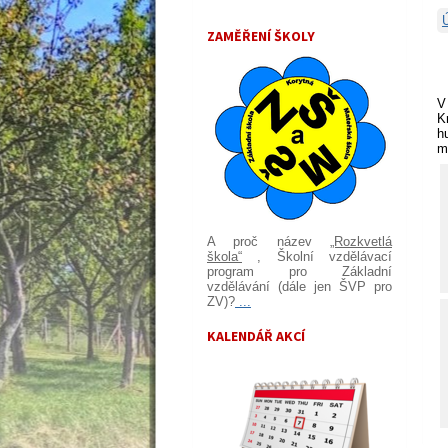
ZAMĚŘENÍ ŠKOLY
V
K
h
m
A proč název
„Rozkvetlá
škola“
, Školní vzdělávací
program pro Základní
vzdělávání (dále jen ŠVP pro
ZV)?
...
KALENDÁŘ AKCÍ