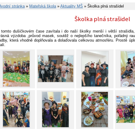
Úvodní stránka
»
Mateřská škola
»
Aktuality MŠ
» Školka plná strašidel
Školka plná strašidel
 tomto dušičkovém čase zavítala i do naší školky menší i větší strašidla,
rásná výzdoba ,průvod masek, soutěž o nejlepšího tanečníka, pořádný rau
udby, která vhodně doplňovala a dolaďovala celkovou atmosféru. Prostě úplně 
alí.