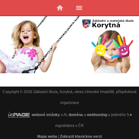
Copyright © 2026 Základní škola, Korytná, okres Uherské Hradiště, příspěvková
organizace
webové stránky
s AI,
doména
a
webhosting
u jediného 5★
registrátora v ČR
Mapa webu
|
Zobrazit klasickou verzi