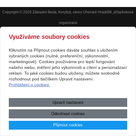
Copyright © 2026 Základní škola, Korytná, okres Uherské Hradiště, příspěvková
organizace
webové stránky
s AI,
doména
a
webhosting
u jediného 5★
Využíváme soubory cookies
registrátora v ČR
Kliknutím na Přijmout cookies dáváte souhlas s uložením
vybraných cookies (nutné, preferenční, výkonnostní,
Mapa webu
|
Zobrazit klasickou verzi
Přístupnost webových stránek
|
GDPR
|
Povinně zveřejňované
marketingové). Cookies používáme pro lepší fungování
informace
našeho webu, měření jeho výkonnosti a cílení a personalizaci
reklam. To jaké cookies budou uloženy, můžete svobodně
.:.
rozhodnout pod tlačítkem Upravit nastavení.
Prohlášení o cookies.
Upravit nastavení
Odmítnout cookies
Přijmout cookies