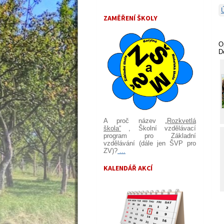
ZAMĚŘENÍ ŠKOLY
O
D
A proč název
„Rozkvetlá
škola“
, Školní vzdělávací
program pro Základní
vzdělávání (dále jen ŠVP pro
ZV)?
...
KALENDÁŘ AKCÍ