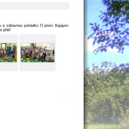
i
u a zábavnou pohádku O princi Bajajovi.
e přát!