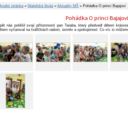
Úvodní stránka
»
Mateřská škola
»
Aktuality MŠ
» Pohádka O princi Bajajovi
Pohádka O princi Bajajov
pět nás potěšil svojí přítomností pan Taraba, který předvedl dětem krásno
ětem vyčaroval na tvářičkách radost, úsměv a spokojenost. Co víc si můžem