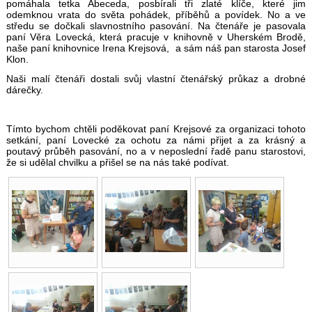
pomáhala tetka Abeceda, posbírali tři zlaté klíče, které jim
odemknou vrata do světa pohádek, příběhů a povídek. No a ve
středu se dočkali slavnostního pasování. Na čtenáře je pasovala
paní Věra Lovecká, která pracuje v knihovně v Uherském Brodě,
naše paní knihovnice Irena Krejsová, a sám náš pan starosta Josef
Klon.
Naši malí čtenáři dostali svůj vlastní čtenářský průkaz a drobné
dárečky.
Tímto bychom chtěli poděkovat paní Krejsové za organizaci tohoto
setkání, paní Lovecké za ochotu za námi přijet a za krásný a
poutavý průběh pasování, no a v neposlední řadě panu starostovi,
že si udělal chvilku a přišel se na nás také podívat.