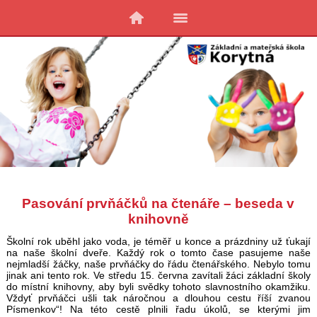
Pasování prvňáčků na čtenáře – beseda v
knihovně
Školní rok uběhl jako voda, je téměř u konce a prázdniny už ťukají
na naše školní dveře. Každý rok o tomto čase pasujeme naše
nejmladší žáčky, naše prvňáčky do řádu čtenářského. Nebylo tomu
jinak ani tento rok. Ve středu 15. června zavítali žáci základní školy
do místní knihovny, aby byli svědky tohoto slavnostního okamžiku.
Vždyť prvňáčci ušli tak náročnou a dlouhou cestu říší zvanou
Písmenkov“! Na této cestě plnili řadu úkolů, se kterými jim