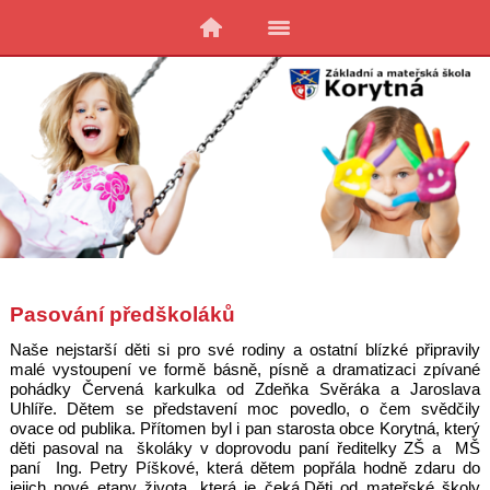
Pasování předškoláků
Naše nejstarší děti si pro své rodiny a ostatní blízké připravily
malé vystoupení ve formě básně, písně a dramatizaci zpívané
pohádky Červená karkulka od Zdeňka Svěráka a Jaroslava
Uhlíře. Dětem se představení moc povedlo, o čem svědčily
ovace od publika. Přítomen byl i pan starosta obce Korytná, který
děti pasoval na školáky v doprovodu paní ředitelky ZŠ a MŠ
paní Ing. Petry Píškové, která dětem popřála hodně zdaru do
jejich nové etapy života, která je čeká.Děti od mateřské školy