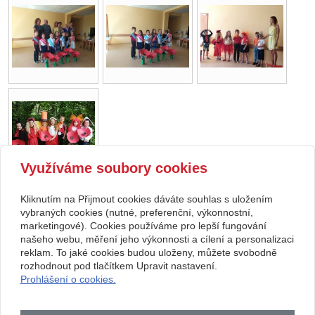
Využíváme soubory cookies
Kliknutím na Přijmout cookies dáváte souhlas s uložením
Copyright © 2026 Základní škola, Korytná, okres Uherské Hradiště, příspěvková
vybraných cookies (nutné, preferenční, výkonnostní,
marketingové). Cookies používáme pro lepší fungování
organizace
našeho webu, měření jeho výkonnosti a cílení a personalizaci
reklam. To jaké cookies budou uloženy, můžete svobodně
webové stránky
s AI,
doména
a
webhosting
u jediného 5★
rozhodnout pod tlačítkem Upravit nastavení.
Prohlášení o cookies.
registrátora v ČR
Mapa webu
|
Zobrazit klasickou verzi