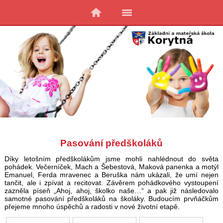
Pasování předškoláků
Díky letošním předškolákům jsme mohli nahlédnout do světa
pohádek. Večerníček, Mach a Šebestová, Maková panenka a motýl
Emanuel, Ferda mravenec a Beruška nám ukázali, že umí nejen
tančit, ale i zpívat a recitovat. Závěrem pohádkového vystoupení
zazněla píseň „Ahoj, ahoj, školko naše…“ a pak již následovalo
samotné pasování předškoláků na školáky. Budoucím prvňáčkům
přejeme mnoho úspěchů a radosti v nové životní etapě.