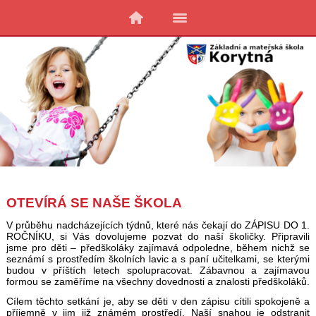
OTEVÍRÁ SE NAŠE ŠKOLA
V průběhu nadcházejících týdnů, které nás čekají do ZÁPISU DO 1.
ROČNÍKU, si Vás dovolujeme pozvat do naší školičky. Připravili
jsme pro děti – předškoláky zajímavá odpoledne, během nichž se
seznámí s prostředím školních lavic a s paní učitelkami, se kterými
budou v příštích letech spolupracovat. Zábavnou a zajímavou
formou se zaměříme na všechny dovednosti a znalosti předškoláků.
Cílem těchto setkání je, aby se děti v den zápisu cítili spokojeně a
příjemně v jim již známém prostředí. Naší snahou je odstranit