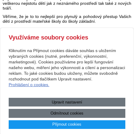
veškerou nejistotu dětí jak z neznámého prostředí tak také z nových
tváří.
Věříme, že je to to nejlepší pro plynulý a pohodový přestup Vašich
dětí z prostředí mateřské školy do školy základní.
Využíváme soubory cookies
pedagogický kolektiv ZŠ a MŠ Korytná
Kliknutím na Přijmout cookies dáváte souhlas s uložením
Copyright © 2026 Základní škola, Korytná, okres Uherské Hradiště, příspěvková
vybraných cookies (nutné, preferenční, výkonnostní,
marketingové). Cookies používáme pro lepší fungování
organizace
našeho webu, měření jeho výkonnosti a cílení a personalizaci
reklam. To jaké cookies budou uloženy, můžete svobodně
webové stránky
s AI,
doména
a
webhosting
u jediného 5★
rozhodnout pod tlačítkem Upravit nastavení.
Prohlášení o cookies.
registrátora v ČR
Mapa webu
|
Zobrazit klasickou verzi
Upravit nastavení
Přístupnost webových stránek
|
GDPR
|
Povinně zveřejňované
informace
Odmítnout cookies
.:.
Přijmout cookies