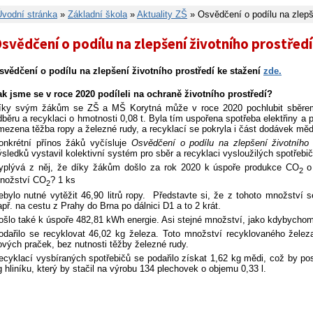
Úvodní stránka
»
Základní škola
»
Aktuality ZŠ
» Osvědčení o podílu na zlepše
svědčení o podílu na zlepšení životního prostřed
svědčení o podílu na zlepšení životního prostředí ke stažení
zde.
ak jsme se v roce 2020 podíleli na ochraně životního prostředí?
íky svým žákům se ZŠ a MŠ Korytná může v roce 2020 pochlubit sběrem
dběru a recyklaci o hmotnosti 0,08 t. Byla tím uspořena spotřeba elektřiny a
mezena těžba ropy a železné rudy, a recyklací se pokryla i část dodávek měd
onkrétní přínos žáků vyčísluje
Osvědčení o podílu na zlepšení životního 
ýsledků vystavil kolektivní systém pro sběr a recyklaci vysloužilých spotřebič
yplývá z něj, že díky žákům došlo za rok 2020 k úspoře produkce CO
o
2
nožství CO
? 1 ks
2
ebylo nutné vytěžit 46,90 litrů ropy. Představte si, že z tohoto množství
apř. na cestu z Prahy do Brna po dálnici D1 a to 2 krát.
ošlo také k úspoře 482,81 kWh energie. Asi stejné množství, jako kdybychom
odařilo se recyklovat 46,02 kg železa. Toto množství recyklovaného žele
ových praček, bez nutnosti těžby železné rudy.
ecyklací vysbíraných spotřebičů se podařilo získat 1,62 kg mědi, což by pos
g hliníku, který by stačil na výrobu 134 plechovek o objemu 0,33 l.