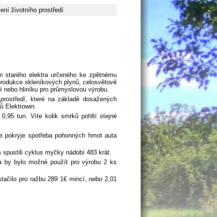
ní životního prostředí
í
 starého elektra určeného ke zpětnému
 produkce skleníkových plynů, celosvětově
i nebo hliníku pro průmyslovou výrobu.
prostředí
, které na základě dosažených
ů Elektrowin.
 0,95 tun. Víte kolik smrků pohltí stejné
 se pokryje spotřeba pohonných hmot auta
 spustili cyklus myčky nádobí 483 krát.
za by bylo možné použít pro výrobu 2 ks
tačilo pro ražbu 289 1€ mincí, nebo 2,01