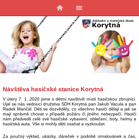
Návštěva hasičské stanice Korytná
V úterý 7. 1. 2020 jsme s dětmi navštívili místí hasičskou zbrojnici.
Ujal se nás vedoucí družstva SDH Korytná pan Jakub Vacula a pan
Radek Mančál. Děti se dozvěděly, co všechno hasiči dělají a jak se
mají správně chovat v případě požáru či jiného nebezpečí. Hasiči
nám předvedli celé své hasičské vybavení, oblečení, boty, helmy a
hasičská auta. Vše si mohly děti osahat a vyzkoušet.
Za poučný výklad, ukázky, dáreček v podobě omalovánek a čas,