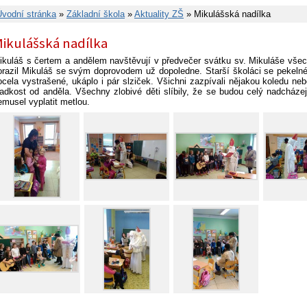
Úvodní stránka
»
Základní škola
»
Aktuality ZŠ
» Mikulášská nadílka
ikulášská nadílka
ikuláš s čertem a andělem navštěvují v předvečer svátku sv. Mikuláše všec
orazil Mikuláš se svým doprovodem už dopoledne. Starší školáci se pekelné 
ocela vystrašené, ukáplo i pár slziček. Všichni zazpívali nějakou koledu ne
ladkost od anděla. Všechny zlobivé děti slíbily, že se budou celý nadcházejí
emusel vyplatit metlou.