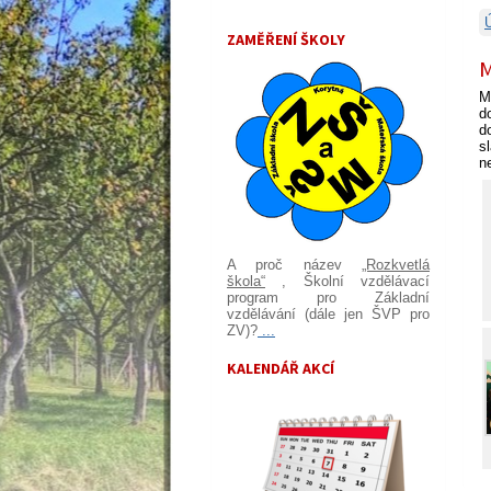
ZAMĚŘENÍ ŠKOLY
M
M
d
d
s
n
A proč název
„Rozkvetlá
škola“
, Školní vzdělávací
program pro Základní
vzdělávání (dále jen ŠVP pro
ZV)?
...
KALENDÁŘ AKCÍ