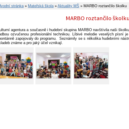
Úvodní stránka
»
Mateřská škola
»
Aktuality MŠ
» MARBO roztančilo školku
MARBO roztančilo školk
ulturní agentura a současně i hudební skupina MARBO navštívila naši školku
udbou ozvučenou profesionální technikou. Líbivé melodie veselých písní je 
pontánně zapojovaly do programu. Seznámily se s několika hudebními nástro
kladeb známe a pro jaký účel vznikají.