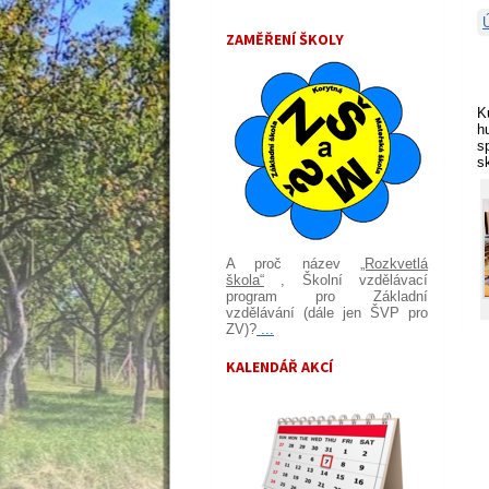
ZAMĚŘENÍ ŠKOLY
K
h
s
s
A proč název
„Rozkvetlá
škola“
, Školní vzdělávací
program pro Základní
vzdělávání (dále jen ŠVP pro
ZV)?
...
KALENDÁŘ AKCÍ