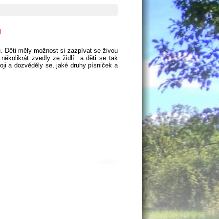
u
. Děti měly možnost si zazpívat se živou
několikrát zvedly ze židlí a děti se tak
ji a dozvěděly se, jaké druhy písniček a