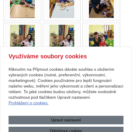
Využíváme soubory cookies
Kliknutím na Přijmout cookies dáváte souhlas s uložením
Copyright © 2026 Základní škola, Korytná, okres Uherské Hradiště, příspěvková
vybraných cookies (nutné, preferenční, výkonnostní,
marketingové). Cookies používáme pro lepší fungování
organizace
našeho webu, měření jeho výkonnosti a cílení a personalizaci
reklam. To jaké cookies budou uloženy, můžete svobodně
webové stránky
s AI,
doména
a
webhosting
u jediného 5★
rozhodnout pod tlačítkem Upravit nastavení.
Prohlášení o cookies.
registrátora v ČR
Mapa webu
|
Zobrazit klasickou verzi
Upravit nastavení
Přístupnost webových stránek
|
GDPR
|
Povinně zveřejňované
informace
Odmítnout cookies