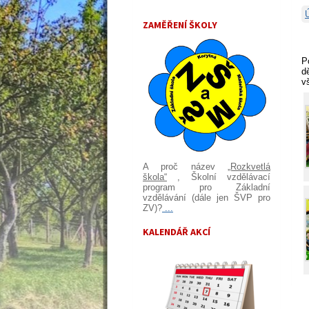
ZAMĚŘENÍ ŠKOLY
P
d
v
A proč název
„Rozkvetlá
škola“
, Školní vzdělávací
program pro Základní
vzdělávání (dále jen ŠVP pro
ZV)?
...
KALENDÁŘ AKCÍ