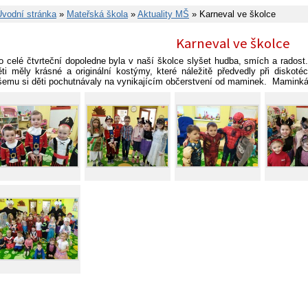
Úvodní stránka
»
Mateřská škola
»
Aktuality MŠ
» Karneval ve školce
Karneval ve školce
o celé čtvrteční dopoledne byla v naší školce slyšet hudba, smích a radost.
ěti měly krásné a originální kostýmy, které náležitě předvedly při disko
šemu si děti pochutnávaly na vynikajícím občerstvení od maminek. Maminkám