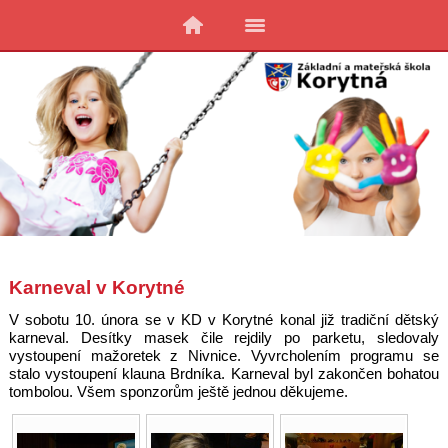
Karneval v Korytné
V sobotu 10. února se v KD v Korytné konal již tradiční dětský
karneval. Desítky masek čile rejdily po parketu, sledovaly
vystoupení mažoretek z Nivnice. Vyvrcholením programu se
stalo vystoupení klauna Brdníka. Karneval byl zakončen bohatou
tombolou. Všem sponzorům ještě jednou děkujeme.