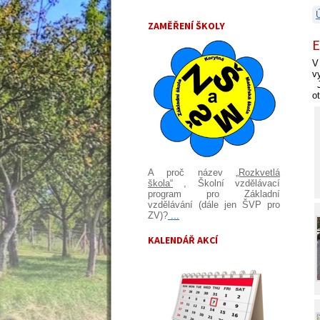
ZAMĚŘENÍ ŠKOLY
E
V
v
J
o
A proč název
„Rozkvetlá
škola“
, Školní vzdělávací
program pro Základní
vzdělávání (dále jen ŠVP pro
ZV)?
...
KALENDÁŘ AKCÍ