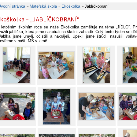
Úvodní stránka
»
Mateřská škola
»
Ekoškolka
» Jablíčkobraní
koškolka – „JABLÍČKOBRANÍ“
 letošním školním roce se naše Ekoškolka zaměřuje na téma „JÍDLO“. Pr
yužili jablíčka, která jsme nasbírali na školní zahradě. Celý tento týden se dět
ablka jsme umyli, očistili a nakrájeli. Upekli jsme štrůdl, nasušili voňavé
tevřeme v naší MŠ v zimě.