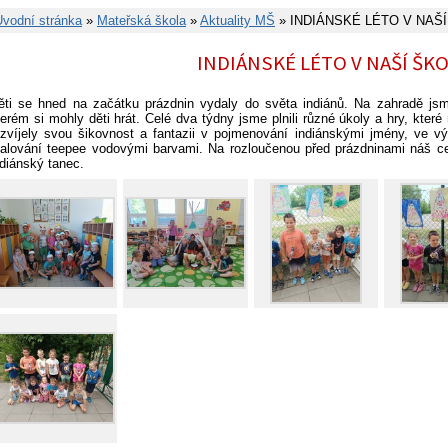
Úvodní stránka
»
Mateřská škola
»
Aktuality MŠ
» INDIÁNSKÉ LÉTO V NAŠ
INDIÁNSKÉ LÉTO V NAŠÍ ŠK
ěti se hned na začátku prázdnin vydaly do světa indiánů. Na zahradě jsm
terém si mohly děti hrát. Celé dva týdny jsme plnili různé úkoly a hry, které
ozvíjely svou šikovnost a fantazii v pojmenování indiánskými jmény, ve vý
alování teepee vodovými barvami. Na rozloučenou před prázdninami náš ce
ndiánský tanec.