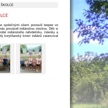
Í ŠKOLCE
OLCE
e společnými silami postavili teepee ve
 nás provázeli indiánskou stezkou. Děti si
robě indiánského náhrdelníku, čelenky a
lý korytňanský kmen indiánů zatancoval