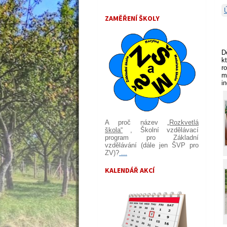
ZAMĚŘENÍ ŠKOLY
D
k
r
m
i
A proč název
„Rozkvetlá
škola“
, Školní vzdělávací
program pro Základní
vzdělávání (dále jen ŠVP pro
ZV)?
...
KALENDÁŘ AKCÍ