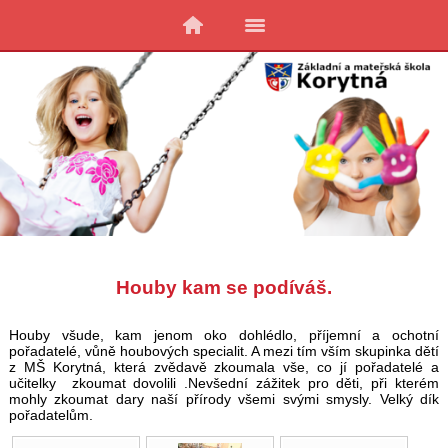
Houby kam se podíváš.
Houby všude, kam jenom oko dohlédlo, příjemní a ochotní
pořadatelé, vůně houbových specialit. A mezi tím vším skupinka dětí
z MŠ Korytná, která zvědavě zkoumala vše, co jí pořadatelé a
učitelky zkoumat dovolili .Nevšední zážitek pro děti, při kterém
mohly zkoumat dary naší přírody všemi svými smysly. Velký dík
pořadatelům.