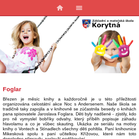
Foglar
Březen je měsíc knihy a každoročně je u této příležitosti
organizována celostátní akce Noc s Andersenem. Naše škola se
tradičně taky zapojila a v knihovně se zúčastnila besedy o knihách
pana spisovatele Jaroslava Foglara. Děti byly nadšené - zjistily, kdo
pro ně vymyslel bobříky odvahy, který příběh popisuje záhadu
hlavolamu a co je vůbec skauting. Ukázka ze seriálu na motivy
knihy o Vontech a Stínadlech všechny děti pohltila. Paní knihovnice
Mikesková spolu s paní učitelkou Křížovou, které nám toto
dopoledne připravily, zaslouží poděkování.