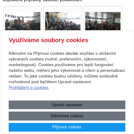
Využíváme soubory cookies
Kliknutím na Přijmout cookies dáváte souhlas s uložením
Copyright © 2026 Základní škola, Korytná, okres Uherské Hradiště, příspěvková
vybraných cookies (nutné, preferenční, výkonnostní,
marketingové). Cookies používáme pro lepší fungování
organizace
našeho webu, měření jeho výkonnosti a cílení a personalizaci
reklam. To jaké cookies budou uloženy, můžete svobodně
webové stránky
s AI,
doména
a
webhosting
u jediného 5★
rozhodnout pod tlačítkem Upravit nastavení.
Prohlášení o cookies.
registrátora v ČR
Mapa webu
|
Zobrazit klasickou verzi
Upravit nastavení
Přístupnost webových stránek
|
GDPR
|
Povinně zveřejňované
informace
Odmítnout cookies
.:.
Přijmout cookies