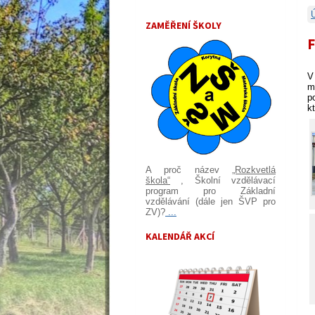
ZAMĚŘENÍ ŠKOLY
F
V
m
p
k
A proč název
„Rozkvetlá
škola“
, Školní vzdělávací
program pro Základní
vzdělávání (dále jen ŠVP pro
ZV)?
...
KALENDÁŘ AKCÍ