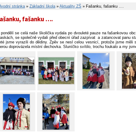
Úvodní stránka
»
Základní škola
»
Aktuality ZŠ
» Fašanku, fašanku ….
ašanku, fašanku ….
 pondělí se celá naše školička vydala po dvouleté pauze na fašankovou obchů
askách, se společně vydali před obecní úřad zazpívat a zatancovat panu sta
oté jsme vyrazili do dědiny. Zpěv se nesl celou vesnicí, protože jsme měli
terou doprovázela místní dechovka. Sluníčko svítilo, trochu foukalo a my jsm