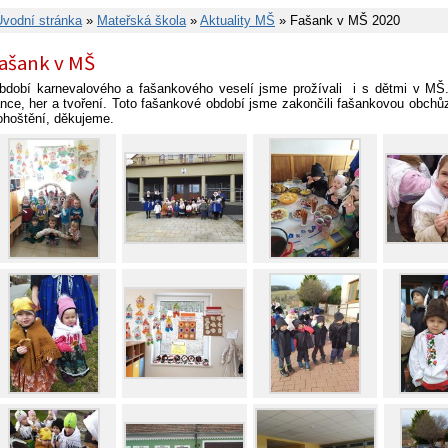
Úvodní stránka
»
Mateřská škola
»
Aktuality MŠ
» Fašank v MŠ 2020
ašank v MŠ
bdobí karnevalového a fašankového veselí jsme prožívali i s dětmi v MŠ.
ance, her a tvoření. Toto fašankové období jsme zakončili fašankovou obchůzk
ohoštění, děkujeme.