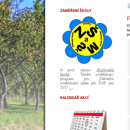
ZAMĚŘENÍ ŠKOLY
F
O
t
p
A proč název
„Rozkvetlá
škola“
, Školní vzdělávací
program pro Základní
vzdělávání (dále jen ŠVP pro
ZV)?
...
KALENDÁŘ AKCÍ