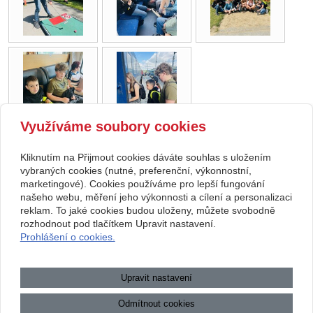
Využíváme soubory cookies
Kliknutím na Přijmout cookies dáváte souhlas s uložením
Copyright © 2026 Základní škola, Korytná, okres Uherské Hradiště, příspěvková
vybraných cookies (nutné, preferenční, výkonnostní,
marketingové). Cookies používáme pro lepší fungování
organizace
našeho webu, měření jeho výkonnosti a cílení a personalizaci
reklam. To jaké cookies budou uloženy, můžete svobodně
webové stránky
s AI,
doména
a
webhosting
u jediného 5★
rozhodnout pod tlačítkem Upravit nastavení.
Prohlášení o cookies.
registrátora v ČR
Mapa webu
|
Zobrazit klasickou verzi
Upravit nastavení
Přístupnost webových stránek
|
GDPR
|
Povinně zveřejňované
informace
Odmítnout cookies