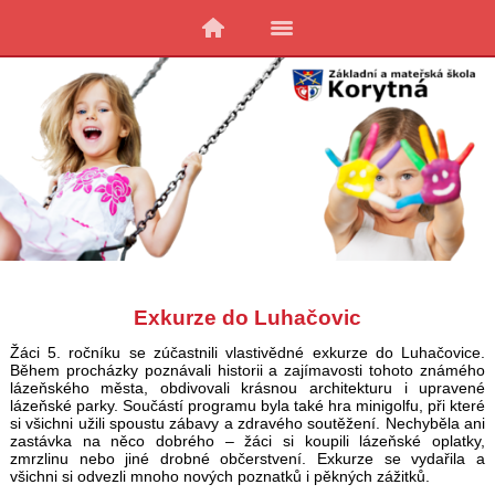
Exkurze do Luhačovic
Žáci 5. ročníku se zúčastnili vlastivědné exkurze do Luhačovice.
Během procházky poznávali historii a zajímavosti tohoto známého
lázeňského města, obdivovali krásnou architekturu i upravené
lázeňské parky. Součástí programu byla také hra minigolfu, při které
si všichni užili spoustu zábavy a zdravého soutěžení. Nechyběla ani
zastávka na něco dobrého – žáci si koupili lázeňské oplatky,
zmrzlinu nebo jiné drobné občerstvení. Exkurze se vydařila a
všichni si odvezli mnoho nových poznatků i pěkných zážitků.